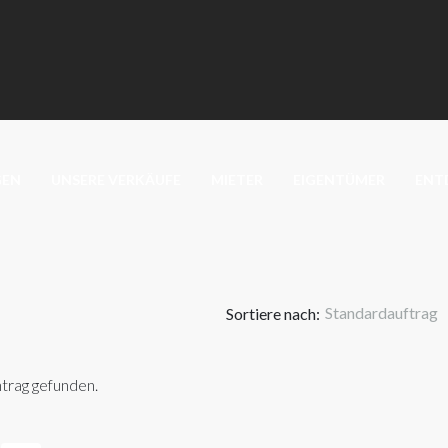
GEN
UNSERE VERKÄUFE
MIETER
EIGENTÜMER
ENTD
Standardauftrag
Sortiere nach:
ntrag gefunden.