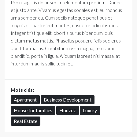
Proin sagittis dolor sed mi elementum pretium. Donec
et justo ante. Vivamus egestas sodales est, eu rhoncus
urna semper eu. Cum sociis natoque penatibus et
magnis dis parturient montes, nascetur ridiculus mus.
Integer tristique elit lobortis purus bibendum, quis
dictum metus mattis. Phasellus posuere felis sed eros
porttitor mattis. Curabitur massa magna, tempor in
blandit id, porta in ligula. Aliquam laoreet nisl massa, at
interdum mauris sollicitudin et.
Mots clés:
Apartment
Business Development
House for families
Houzez
Luxury
Real Estate