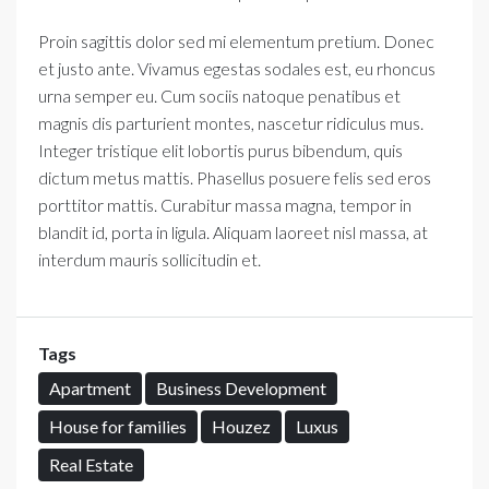
Proin sagittis dolor sed mi elementum pretium. Donec
et justo ante. Vivamus egestas sodales est, eu rhoncus
urna semper eu. Cum sociis natoque penatibus et
magnis dis parturient montes, nascetur ridiculus mus.
Integer tristique elit lobortis purus bibendum, quis
dictum metus mattis. Phasellus posuere felis sed eros
porttitor mattis. Curabitur massa magna, tempor in
blandit id, porta in ligula. Aliquam laoreet nisl massa, at
interdum mauris sollicitudin et.
Tags
Apartment
Business Development
House for families
Houzez
Luxus
Real Estate