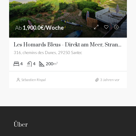
Ab
1,900.0€/Woche
Les Homards Bleus - Direkt am Meer, Strandzugang, Meerblick
316, chemins des Dunes, 29250 Santec
4
4
200
m²
Sébastien Rispal
3 Jahren vor
Über