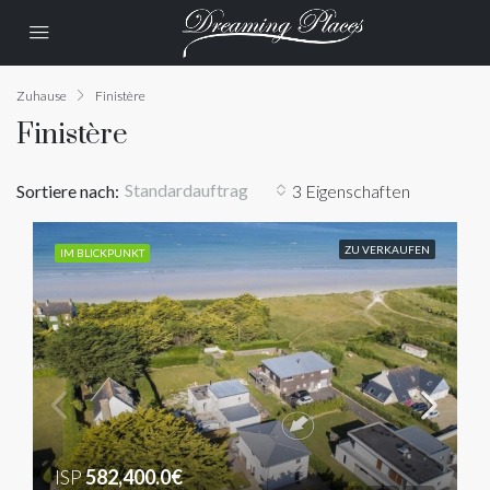
Zuhause
Finistère
Finistère
Standardauftrag
Sortiere nach:
3 Eigenschaften
ZU VERKAUFEN
IM BLICKPUNKT
ISP
582,400.0€