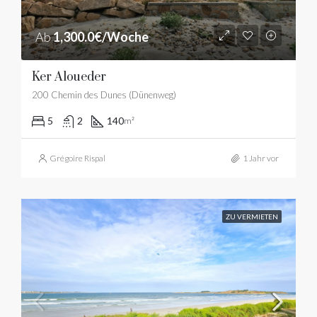
Ab
1,300.0€/Woche
Ker Aloueder
200 Chemin des Dunes (Dünenweg)
5
2
140
m²
Grégoire Rispal
1 Jahr vor
ZU VERMIETEN