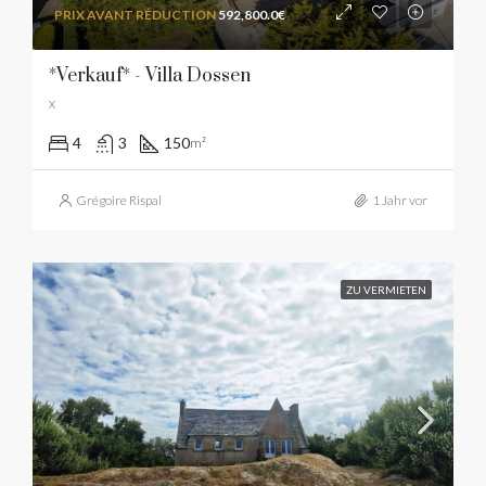
592,800.0€
*Verkauf* - Villa Dossen
x
4
3
150
m²
Grégoire Rispal
1 Jahr vor
ZU VERMIETEN