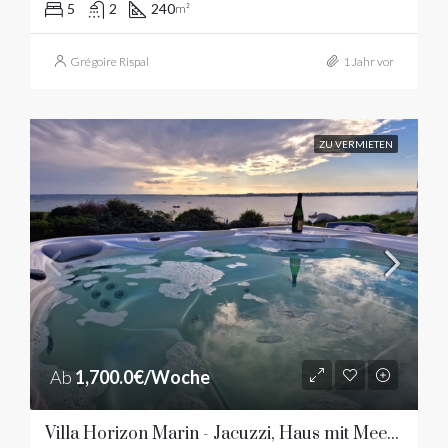
5
2
240
m²
Grégoire Rispal
1 Jahr vor
ZU VERMIETEN
Ab
1,700.0€/Woche
Villa Horizon Marin - Jacuzzi, Haus mit Meerblick und Sandstrand