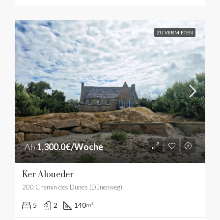
ZU VERMIETEN
Ab
1,300.0€/Woche
Ker Aloueder
200 Chemin des Dunes (Dünenweg)
5
2
140
m²