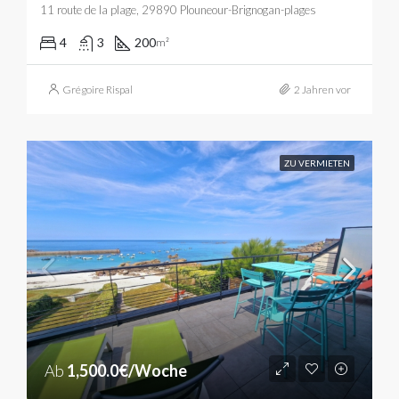
11 route de la plage, 29890 Plouneour-Brignogan-plages
4
3
200
m²
Grégoire Rispal
2 Jahren vor
ZU VERMIETEN
Ab
1,500.0€/Woche