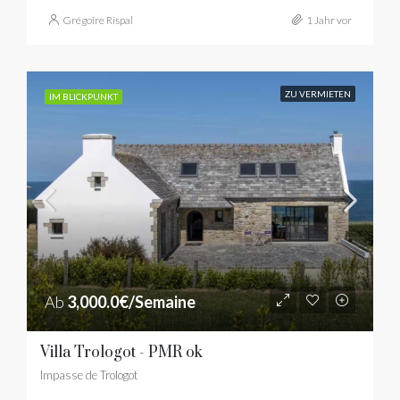
Grégoire Rispal
1 Jahr vor
ZU VERMIETEN
IM BLICKPUNKT
Ab
3,000.0€/Semaine
Villa Trologot - PMR ok
Impasse de Trologot