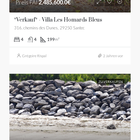
Preis FAI
2,485,600.0€
*Verkauf* - Villa Les Homards Bleus
316, chemins des Dunes, 29250 Santec
4
4
199
m²
Grégoire Rispal
2 Jahren vor
ZU VERKAUFEN