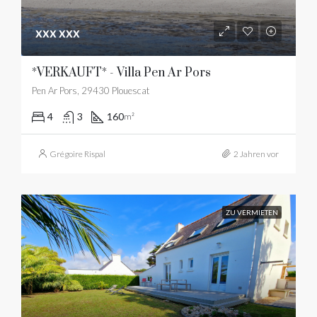
xxx xxx
*VERKAUFT* - Villa Pen Ar Pors
Pen Ar Pors, 29430 Plouescat
4
3
160
m²
Grégoire Rispal
2 Jahren vor
ZU VERMIETEN