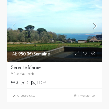
Ab
950.0€/Semaine
Sérénité Marine
9 Rue Max Jacob
3
2
112
m²
Grégoire Rispal
4 Monaten vor