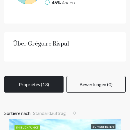
46%
Andere
Über Grégoire Rispal
Propriétés (13)
Bewertungen (0)
Standardauftrag
Sortiere nach:
ZU VERMIETEN
IM BLICKPUNKT