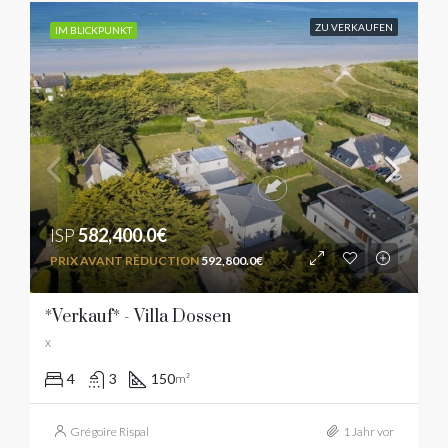
ZU VERKAUFEN
IM BLICKPUNKT
ISP
582,400.0€
592,800.0€
*Verkauf* - Villa Dossen
x
4
3
150
m²
Grégoire Rispal
1 Jahr vor