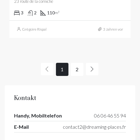
23 route de la corniche
3
2
110
m²
Grégoire Rispal
3 Jahren vor
1
2
Kontakt
Handy, Mobiltelefon
06 06 46 55 94
E-Mail
contact2@dreaming-places.fr