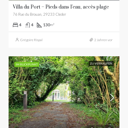
Villa du Port – Pieds dans l’eau, accès plage
76 Rue du Brouan, 29233 Cleder
4
4
130
m²
Grégoire Rispal
2 Jahren vor
ZU VERKAUFEN
IM BLICKPUNKT