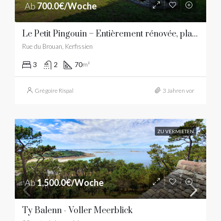
Ab
700.0€/Woche
Le Petit Pingouin – Entièrement rénovée, plage à 300 mètres
Rue du Brouan, Kerfissien
3
2
70
m²
Grégoire Rispal
3 Jahren vor
ZU VERMIETEN
Ab
1,500.0€/Woche
Ty Balenn - Voller Meerblick