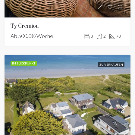
Ty Cremiou
Ab
500.0€/Woche
3
2
70
IM BLICKPUNKT
ZU VERKAUFEN