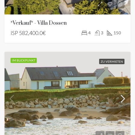
*Verkauf* - Villa Dossen
ISP
582,400.0€
4
3
150
IM BLICKPUNKT
ZU VERMIETEN