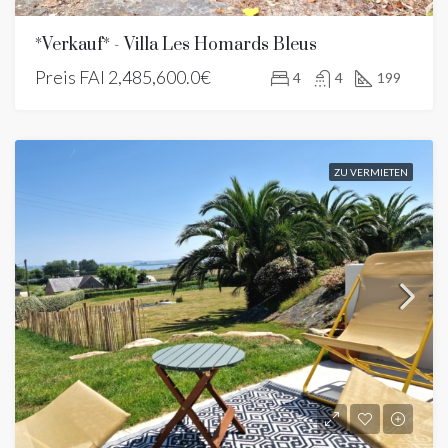
*Verkauf* - Villa Les Homards Bleus
Preis FAI
2,485,600.0€
4
4
199
ZU VERMIETEN