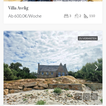
Villa Avelig
Ab
600.0€/Woche
3
2
110
ZU VERMIETEN