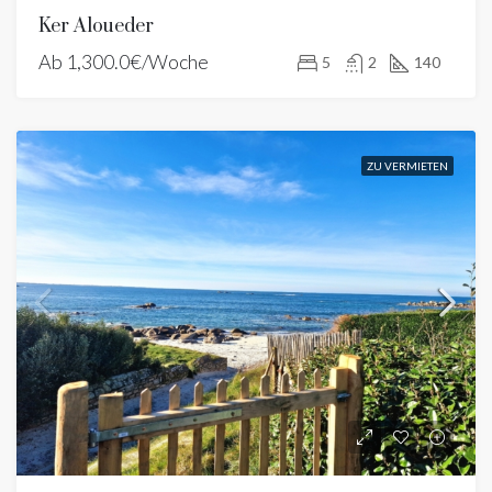
Ker Aloueder
Ab
1,300.0€/Woche
5
2
140
ZU VERMIETEN