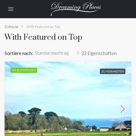
Zuhause
With Featured on Top
With Featured on Top
Standardauftrag
Sortiere nach:
33 Eigenschaften
IM BLICKPUNKT
ZU VERMIETEN