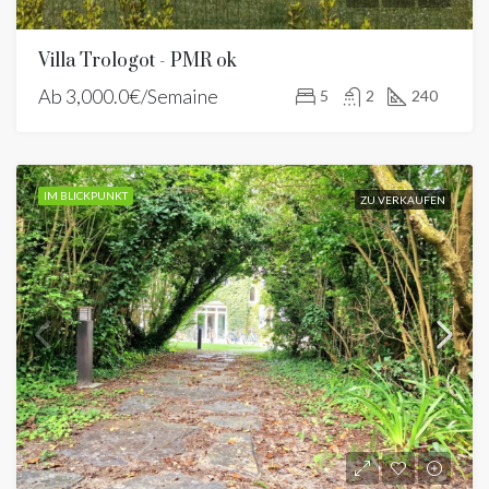
Villa Trologot - PMR ok
Ab
3,000.0€/Semaine
5
2
240
IM BLICKPUNKT
ZU VERKAUFEN