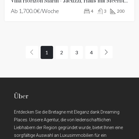
Villa Horizon Marin - Jacuzzi, Haus mit Meerblick und Sandstrand
Ab
1,700.0€/Woche
4
3
200
1
2
3
4
Über
Entdecken Sie die Bretagne mit Eleganz dank Dreaming
Places. Unsere Agentur, die von leidenschaftlichen
Liebhabern der Region gegründet wurde, bietet Ihnen eine
sorgfältige Auswahl an Luxusimmobilien für ein