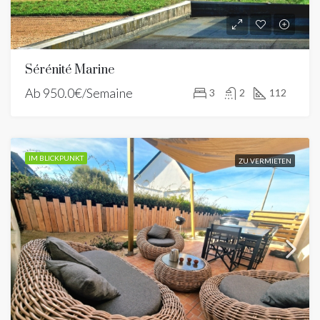
Sérénité Marine
Ab
950.0€/Semaine
3
2
112
IM BLICKPUNKT
ZU VERMIETEN