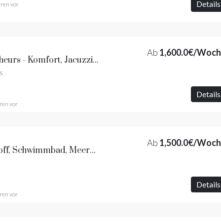
Details
hren vor
Ab
1,600.0€/Woc
Villa des Marins Pêcheurs - Komfort, Jacuzzi, Strände und Restaurants zu Fuß erreichbar
s
Details
ren vor
Ab
1,500.0€/Woc
Villa Kergaro - Roscoff, Schwimmbad, Meerblick, Strand in 200 m Entfernung
Details
ren vor