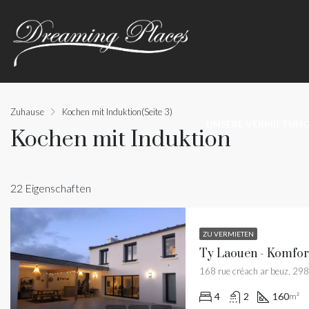
Zuhause
Kochen mit Induktion
(Seite 3)
UNSERE VERMIETUN
Kochen mit Induktion
22 Eigenschaften
ZU VERMIETEN
168 rue créach ar beuz, 298
4
2
160
m²