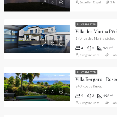
Sébastien Rispal
3 Ja
ZU VERMIETEN
170 rue des Marins pêcheur
4
3
160
m²
Grégoire Rispal
3 Jah
ZU VERMIETEN
243 Rue de Ruvéïc
5
3
198
m²
Grégoire Rispal
3 Jah