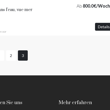
Ab
800.0€/Woch
ns l’eau, vue mer
Details
n vor
1
2
3
en Sie uns
Mehr erfahren