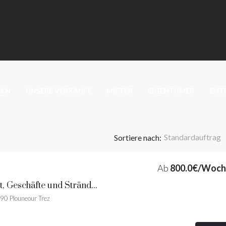
GEN
UNSERE VERKÄUFE
MIETER
EIGENTÜMER
ENTD
Standardauftrag
Sortiere nach:
Ab
800.0€/Woch
Ty Laouen - Komfort, Geschäfte und Strände zu Fuß erreichbar
90 Plouneour Trez