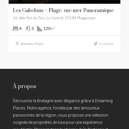
Les Gabelous – Plage, vue mer Panoramique
16 allée Pen An Trez, Le Guerzit, 29188 Plougasnou
4
3
120
m²
Sébastien Rispal
il y a 3 ans
À propos
Découvrez la Bretagne avec élégance grâce à Dreaming
Places. Notre agence, fondée par des amoureux
passionnés de la région, vous propose une sélection
soignée de propriétés de luxe pour une expérience