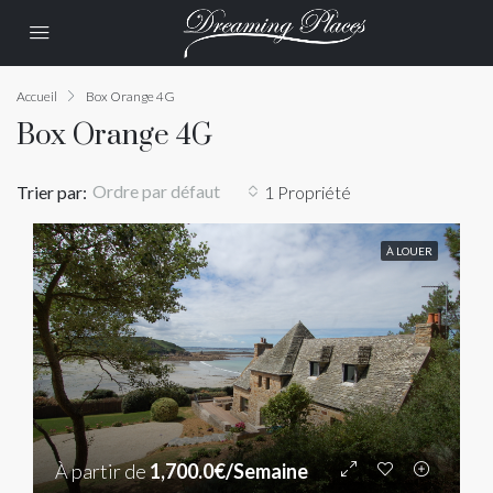
Accueil
Box Orange 4G
Box Orange 4G
Ordre par défaut
Trier par:
1 Propriété
À LOUER
À partir de
1,700.0€/Semaine