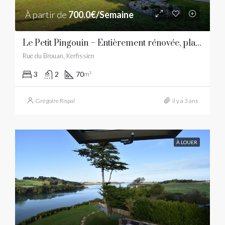
À partir de
700.0€/Semaine
Le Petit Pingouin – Entièrement rénovée, plage à 300 mètres
Rue du Brouan, Kerfissien
3
2
70
m²
Grégoire Rispal
il y a 3 ans
À LOUER