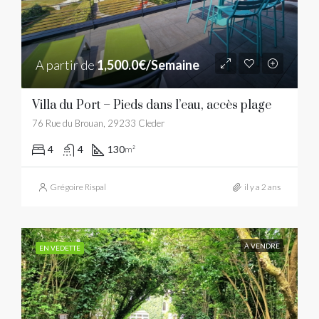
A partir de
1,500.0€/Semaine
Villa du Port – Pieds dans l’eau, accès plage
76 Rue du Brouan, 29233 Cleder
4
4
130
m²
Grégoire Rispal
il y a 2 ans
À VENDRE
EN VEDETTE