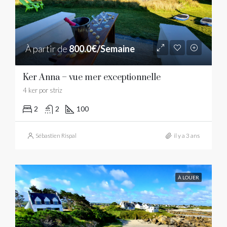
À partir de
800.0€/Semaine
Ker Anna – vue mer exceptionnelle
4 ker por striz
2
2
100
Sébastien Rispal
il y a 3 ans
À LOUER