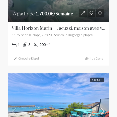
A partir de
1,700.0€/Semaine
Villa Horizon Marin – Jacuzzi, maison avec vue mer et plage de sable fin
11 route de la plage, 29890 Plouneour-Brignogan-plages
4
3
200
m²
Grégoire Rispal
il y a 2 ans
À LOUER