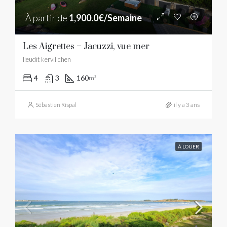
À partir de
1,900.0€/Semaine
Les Aigrettes – Jacuzzi, vue mer
lieudit kervilichen
4
3
160
m²
Sébastien Rispal
il y a 3 ans
À LOUER