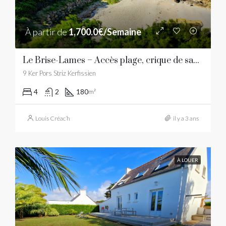
À partir de
1,700.0€/Semaine
Le Brise-Lames – Accès plage, crique de sable fin
9 Ker Pors Striz Kerfissien
4
2
180
m²
Louis Créac’h
il y a 3 ans
À LOUER