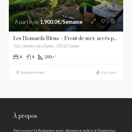
À partir de
1,900.0€/Semaine
Les Homards Bleus – Front de mer, accès plage, vue mer
316, chemins des Dunes, 29250 Santec
4
4
200
m²
Sébastien Rispal
il y a 3 ans
À propos
Découvrez la Bretagne avec élégance grâce à Dreaming