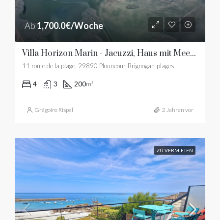
Ab
1,700.0€/Woche
Villa Horizon Marin - Jacuzzi, Haus mit Meerblick und Sandstrand
11 route de la plage, 29890 Plouneour-Brignogan-plages
4
3
200
m²
Grégoire Rispal
2 Jahren vor
ZU VERMIETEN