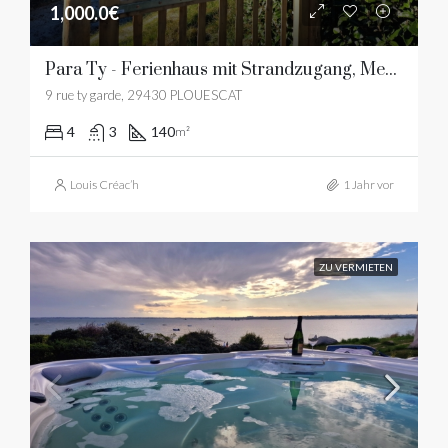
1,000.0€
Para Ty - Ferienhaus mit Strandzugang, Meerblick
9 rue ty garde, 29430 PLOUESCAT
4
3
140
m²
Louis Créac’h
1 Jahr vor
ZU VERMIETEN