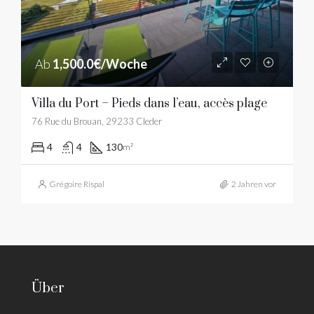
Ab
1,500.0€/Woche
Villa du Port – Pieds dans l’eau, accès plage
76 Rue du Brouan, 29233 Cleder
4
4
130
m²
Grégoire Rispal
2 Jahren vor
Über